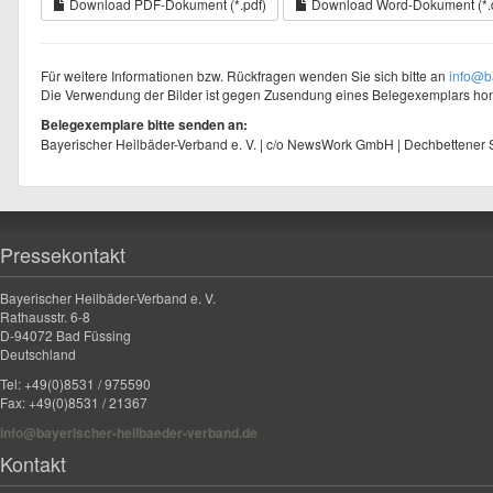
Download PDF-Dokument (*.pdf)
Download Word-Dokument (*.
Für weitere Informationen bzw. Rückfragen wenden Sie sich bitte an
info@b
Die Verwendung der Bilder ist gegen Zusendung eines Belegexemplars hono
Belegexemplare bitte senden an:
Bayerischer Heilbäder-Verband e. V. | c/o NewsWork GmbH | Dechbettener
Pressekontakt
Bayerischer Heilbäder-Verband e. V.
Rathausstr. 6-8
D-94072 Bad Füssing
Deutschland
Tel: +49(0)8531 / 975590
Fax: +49(0)8531 / 21367
info@bayerischer-heilbaeder-verband.de
Kontakt