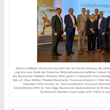
Bayerns Heilbäder und Kurorte sind weit mehr als Orte der Erholung: Sie zähle
zeigt eine neue Studie des Deutschen Wirtschaftswissenschaftlichen Instituts 
des Bayerischen Heilbäder-Verbands (BHV) gestern in Oberstdorf (Kreis Oberallgäu
MdL a.D. Klaus Stöttner, Präsident Bayerischer Tourismusverband e.V.; Peter Ber
Oberstdorf; Petra Genster, stv. Tourismusdirektorin Tourismus Oberstdorf
Geschäftsführer BHV; Dr. Hans Niggl, Bayerisches Staatsministerium für Ernähr
Systemischer Business Coach sowie zertif. Trainer für pos