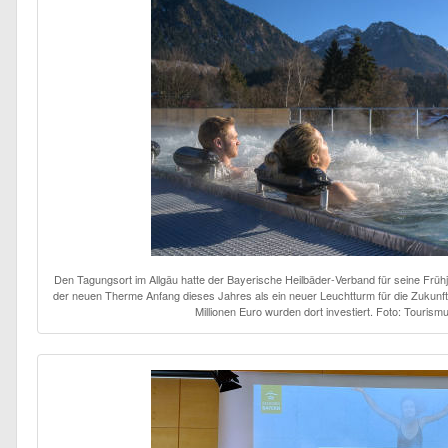
Den Tagungsort im Allgäu hatte der Bayerische Heilbäder-Verband für seine Frühj
der neuen Therme Anfang dieses Jahres als ein neuer Leuchtturm für die Zukunf
Millionen Euro wurden dort investiert. Foto: Touris