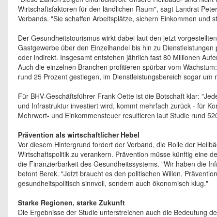
Wirtschaftsfaktoren für den ländlichen Raum", sagt Landrat Pete
Verbands. "Sie schaffen Arbeitsplätze, sichern Einkommen und st
Der Gesundheitstourismus wirkt dabei laut den jetzt vorgestellt
Gastgewerbe über den Einzelhandel bis hin zu Dienstleistungen pr
oder indirekt. Insgesamt entstehen jährlich fast 80 Millionen Auf
Auch die einzelnen Branchen profitieren spürbar vom Wachstum
rund 25 Prozent gestiegen, im Dienstleistungsbereich sogar um 
Für BHV-Geschäftsführer Frank Oette ist die Botschaft klar: "Je
und Infrastruktur investiert wird, kommt mehrfach zurück - für
Mehrwert- und Einkommensteuer resultieren laut Studie rund 52
Prävention als wirtschaftlicher Hebel
Vor diesem Hintergrund fordert der Verband, die Rolle der Heilb
Wirtschaftspolitik zu verankern. Prävention müsse künftig eine deu
die Finanzierbarkeit des Gesundheitssystems. "Wir haben die Inf
betont Berek. "Jetzt braucht es den politischen Willen, Präventio
gesundheitspolitisch sinnvoll, sondern auch ökonomisch klug."
Starke Regionen, starke Zukunft
Die Ergebnisse der Studie unterstreichen auch die Bedeutung der 